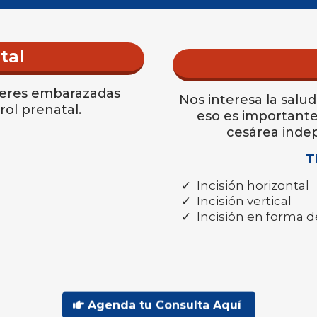
tal
jeres embarazadas
Nos interesa la salud
ol prenatal.
eso es importante
cesárea inde
T
Incisión horizontal
Incisión vertical
Incisión en forma d
Agenda tu Consulta Aquí