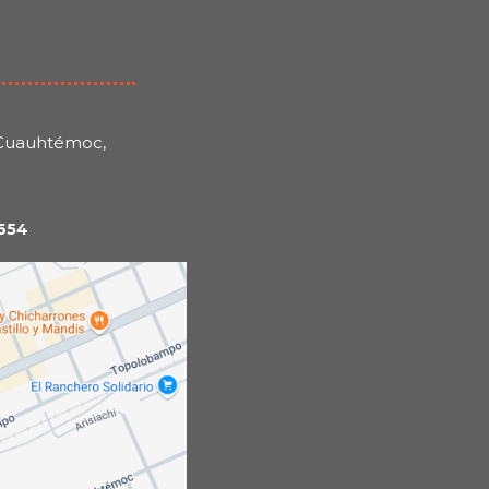
d Cuauhtémoc,
0654