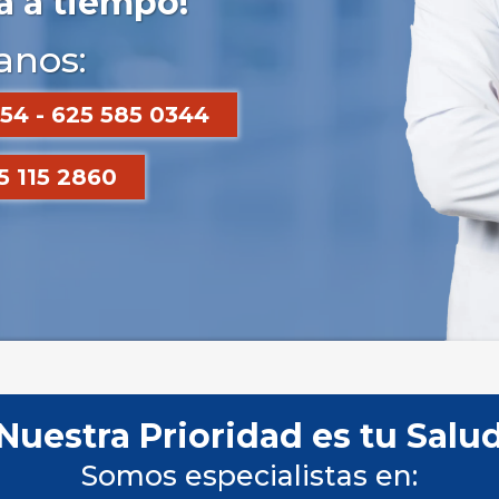
a a tiempo!
anos:
54 - 625 585 0344
 115 2860
Nuestra Prioridad es tu Salu
Somos especialistas en: