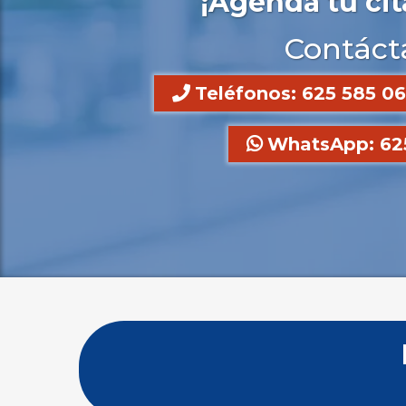
¡Agenda tu cit
Contáct
Teléfonos: 625 585 06
WhatsApp: 625